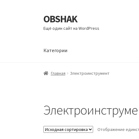
OBSHAK
Перейти
Перейти
к
к
Ещё один сайт на WordPress
навигации
содержимому
Категории
Главная
Категории
Корзина
Магазин
Мой а
Главная
Электроинструмент
Электроинструме
Отображение единст