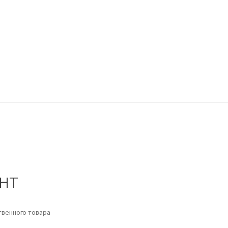
ккаунт
Оформление заказа
Пример страницы
нт
венного товара