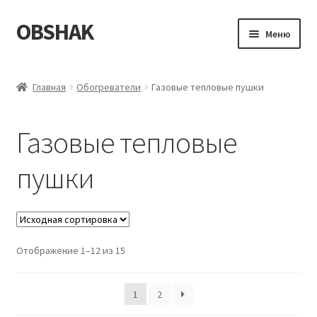
OBSHAK
Перейти
Перейти
Меню
к
к
навигации
содержимому
Главная
Главная
Обогреватели
Газовые тепловые пушки
Категории
Газовые тепловые
Корзина
пушки
Магазин
Мой аккаунт
Отображение 1–12 из 15
Оформление заказа
Пример страницы
1
2