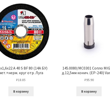
х1,6х22 A 40 S BF 80 (14А БУ)
145.0080/MC0301 Сопло MIG
мет.+нерж. круг отр. Луга
д.12,5мм конич. (ЕР-240) Va
₽
18.85
₽
95.90
В корзину
В корзину