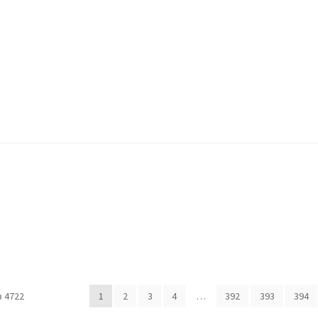
ккаунт
Оформление заказа
Пример страницы
 4722
1
2
3
4
…
392
393
394