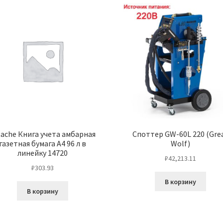
tache Книга учета амбарная
Cпоттер GW-60L 220 (Gre
газетная бумага А4 96 л в
Wolf)
линейку 14720
₽
42,213.11
₽
303.93
В корзину
В корзину