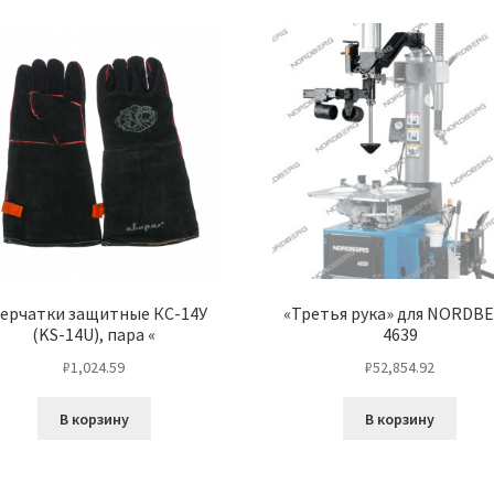
ерчатки защитные КС-14У
«Третья рука» для NORDB
(KS-14U), пара «
4639
₽
1,024.59
₽
52,854.92
В корзину
В корзину