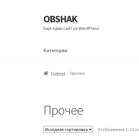
OBSHAK
Перейти
Перейти
к
к
Ещё один сайт на WordPress
навигации
содержимому
Категории
Главная
Категории
Корзина
Магазин
Мой а
Главная
Прочее
Прочее
Отображение 1–12 из