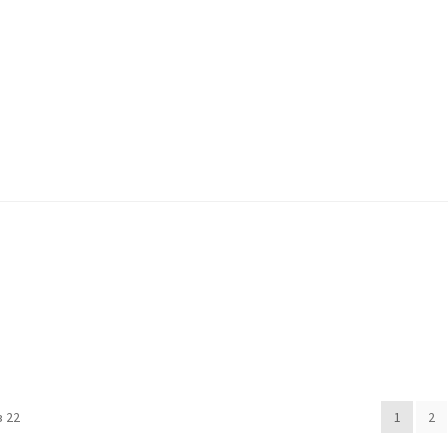
ккаунт
Оформление заказа
Пример страницы
 22
1
2