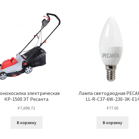
зонокосилка электрическая
Лампа светодиодная РЕСА
КР-1500 ЭТ Ресанта
LL-R-C37-6W-230-3K-E1
₽
7,696.72
₽
77.05
В корзину
В корзину