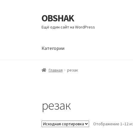
OBSHAK
Перейти
Перейти
к
к
Ещё один сайт на WordPress
навигации
содержимому
Категории
Главная
Категории
Корзина
Магазин
Мой а
Главная
резак
резак
Отображение 1–12 из