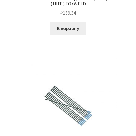
(1ШТ.) FOXWELD
₽
139.34
В корзину