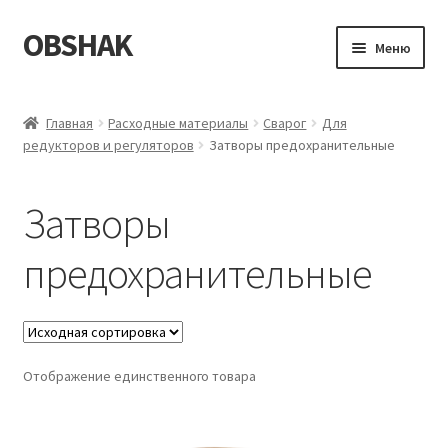
OBSHAK
Перейти
Перейти
Меню
к
к
навигации
содержимому
Главная
Главная
Расходные материалы
Сварог
Для
редукторов и регуляторов
Затворы предохранительные
Категории
Корзина
Затворы
Магазин
предохранительные
Мой аккаунт
Оформление заказа
Отображение единственного товара
Пример страницы