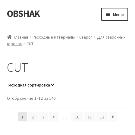
OBSHAK
Перейти
Перейти
Меню
к
к
навигации
содержимому
Главная
Главная
Расходные материалы
Сварог
Для сварочных
горелок
CUT
Категории
Корзина
CUT
Магазин
Мой аккаунт
Отображение 1–12 из 140
Оформление заказа
1
2
3
4
…
10
11
12
Пример страницы