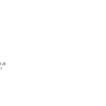
8 28
т)