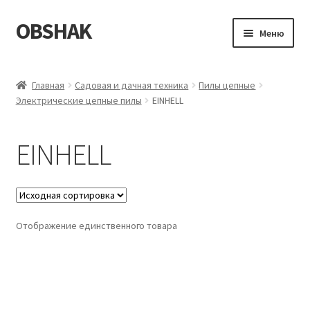
OBSHAK
Перейти
Перейти
Меню
к
к
навигации
содержимому
Главная
Главная
Садовая и дачная техника
Пилы цепные
Электрические цепные пилы
EINHELL
Категории
Корзина
EINHELL
Магазин
Мой аккаунт
Отображение единственного товара
Оформление заказа
Пример страницы