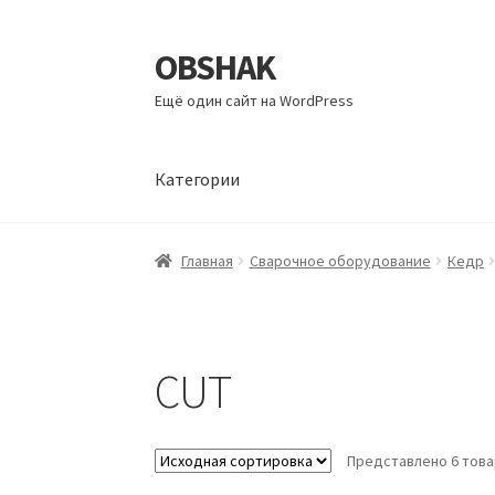
OBSHAK
Перейти
Перейти
к
к
Ещё один сайт на WordPress
навигации
содержимому
Категории
Главная
Категории
Корзина
Магазин
Мой а
Главная
Сварочное оборудование
Кедр
CUT
Представлено 6 тов