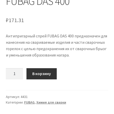
FUBAG DAS 400
₽
171.31
Антипригарный спрей FUBAG DAS 400 предназначен для
нанесения на свариваемые изделия и части сварочных
горелок с целью предохранения их от сварочных брызг
и уменьшения образования нагара.
Количество
В корзину
товара
Антипригарный
спрей
FUBAG
Артикул:
4431
Категории:
FUBAG
,
Химия для сварки
DAS
400