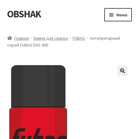
OBSHAK
Перейти
Перейти
Меню
к
к
навигации
содержимому
Главная
Главная
Химия для сварки
FUBAG
Антипригарный
спрей FUBAG DAS 400
Категории
Корзина
Магазин
Мой аккаунт
Оформление заказа
Пример страницы