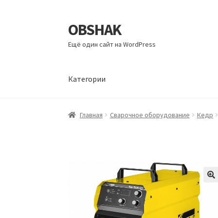
OBSHAK
Перейти
Перейти
к
к
Ещё один сайт на WordPress
навигации
содержимому
Категории
Главная
Категории
Корзина
Магазин
Мой а
Главная
Сварочное оборудование
Кедр