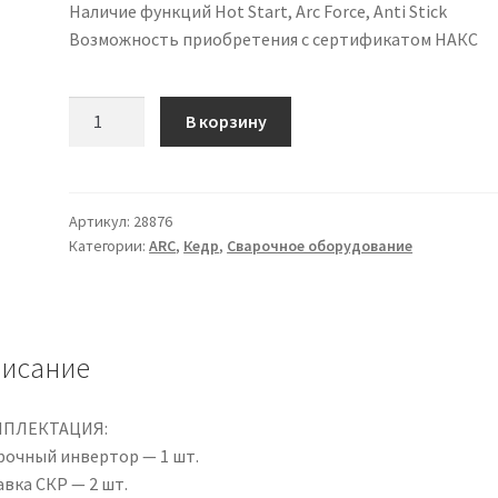
Наличие функций Hot Start, Arc Force, Anti Stick
Возможность приобретения с сертификатом НАКС
Количество
В корзину
товара
АППАРАТ
ИНВЕРТОРНЫЙ
КЕДР
Артикул:
28876
Категории:
ARC
,
Кедр
,
Сварочное оборудование
ВД-500.01
PRO
исание
ПЛЕКТАЦИЯ:
рочный инвертор — 1 шт.
авка СКР — 2 шт.