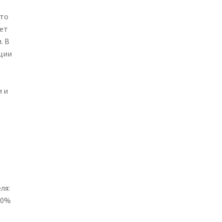
Это
ет
. В
ции
т
 и
ля:
10%