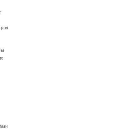
т
орая
ты
ую
ами