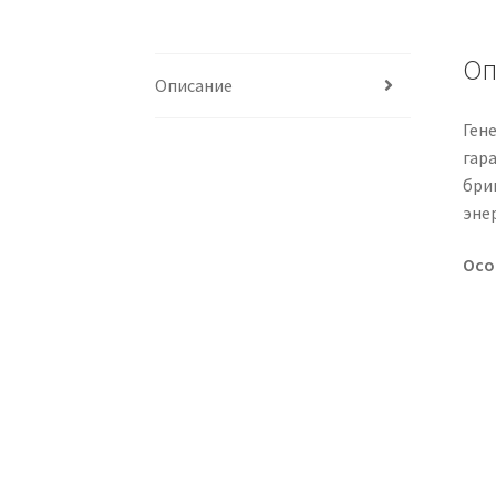
Оп
Описание
Ген
гар
бри
эне
Осо