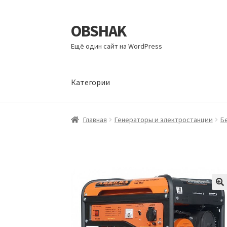
OBSHAK
Перейти
Перейти
к
к
Ещё один сайт на WordPress
навигации
содержимому
Категории
Главная
Категории
Корзина
Магазин
Мой а
Главная
Генераторы и электростанции
Б