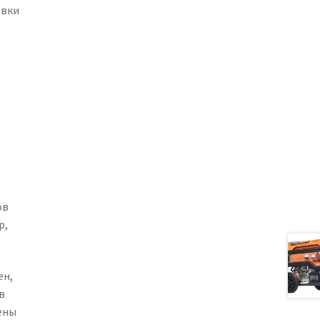
авки
ов
р,
ен,
в
ены