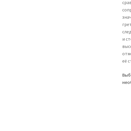
сра
соп
зна
гре
сле
и с
выс
отм
её 
Выб
нео