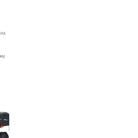
за.
му