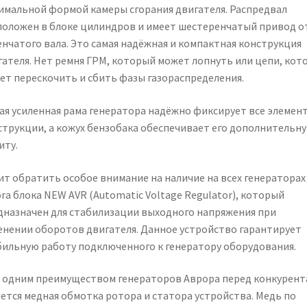
имальной формой камеры сгорания двигателя. Распредвал
положен в блоке цилиндров и имеет шестеренчатый привод о
енчатого вала. Это самая надёжная и компактная конструкция
гателя. Нет ремня ГРМ, который может лопнуть или цепи, кот
ет перескочить и сбить фазы газораспределения.
ая усиленная рама генератора надёжно фиксирует все элемен
струкции, а кожух бензобака обеспечивает его дополнительн
иту.
ит обратить особое внимание на наличие на всех генераторах
ra блока NEW AVR (Automatic Voltage Regulator), который
дназначен для стабилизации выходного напряжения при
енении оборотов двигателя. Данное устройство гарантирует
бильную работу подключенного к генератору оборудования.
 одним преимуществом генераторов Аврора перед конкурент
яется медная обмотка ротора и статора устройства. Медь по