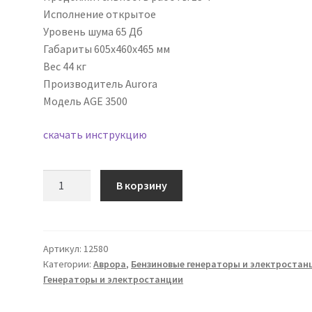
Исполнение открытое
Уровень шума 65 Дб
Габариты 605x460x465 мм
Вес 44 кг
Производитель Aurora
Модель AGE 3500
скачать инструкцию
Количество
В корзину
товара
Бензиновый
генератор
Aurora
Артикул:
12580
Категории:
Аврора
,
Бензиновые генераторы и электростан
AGE
Генераторы и электростанции
3500