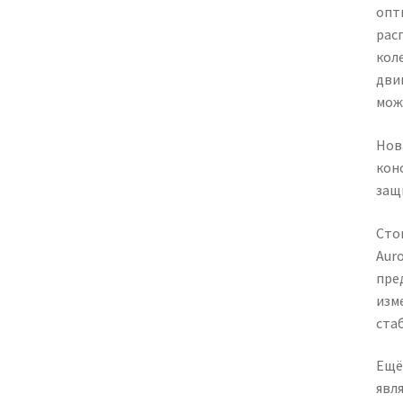
опт
рас
кол
дви
мож
Нов
кон
защ
Сто
Auro
пре
изм
ста
Ещё
явл