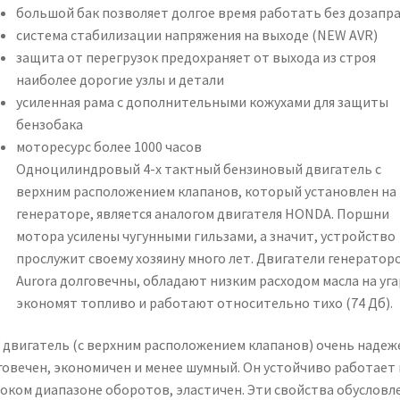
большой бак позволяет долгое время работать без дозапр
система стабилизации напряжения на выходе (NEW AVR)
защита от перегрузок предохраняет от выхода из строя
наиболее дорогие узлы и детали
усиленная рама с дополнительными кожухами для защиты
бензобака
моторесурс более 1000 часов
Одноцилиндровый 4-х тактный бензиновый двигатель с
верхним расположением клапанов, который установлен на
генераторе, является аналогом двигателя HONDA. Поршни
мотора усилены чугунными гильзами, а значит, устройство
прослужит своему хозяину много лет. Двигатели генератор
Aurora долговечны, обладают низким расходом масла на уга
экономят топливо и работают относительно тихо (74 Дб).
 двигатель (с верхним расположением клапанов) очень надеж
говечен, экономичен и менее шумный. Он устойчиво работает 
оком диапазоне оборотов, эластичен. Эти свойства обусловл