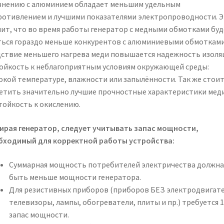
внению с алюминием обладает меньшим удельным
ротивлением и лучшими показателями электропроводности. 
чит, что во время работы генератор с медными обмотками буд
ться гораздо меньше конкурентов с алюминиевыми обмотками
дствие меньшего нагрева меди повышается надежность изоля
тойкость к неблагоприятным условиям окружающей среды:
окой температуре, влажности или запылённости. Так же стои
етить значительно лучшие прочностные характеристики меди
стойкость к окислению.
ирая генератор, следует учитывать запас мощности,
бходимый для корректной работы устройства:
Суммарная мощность потребителей электричества должна
быть меньше мощности генератора.
Для резистивных приборов (приборов БЕЗ электродвигате
телевизоры, лампы, обогреватели, плиты и пр.) требуется 
запас мощности.