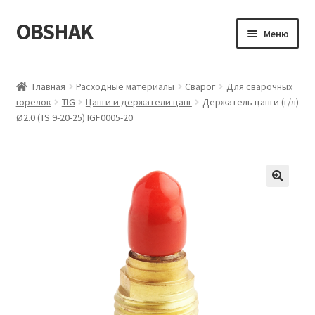
OBSHAK
Перейти
Перейти
Меню
к
к
навигации
содержимому
Главная
Главная
Расходные материалы
Сварог
Для сварочных
горелок
TIG
Цанги и держатели цанг
Держатель цанги (г/л)
Категории
Ø2.0 (TS 9-20-25) IGF0005-20
Корзина
Магазин
Мой аккаунт
Оформление заказа
Пример страницы