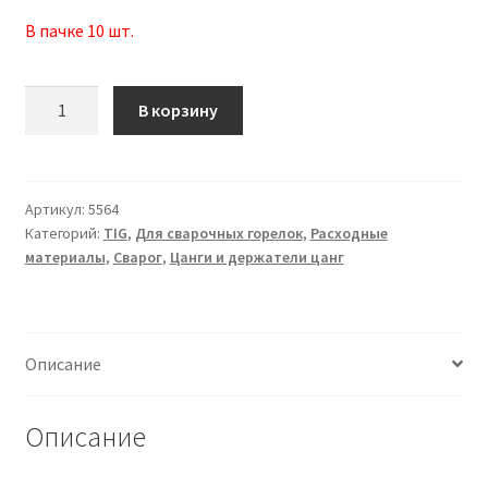
В пачке 10 шт.
Количество
В корзину
товара
Держатель
цанги
(г/
Артикул:
5564
Категорий:
TIG
,
Для сварочных горелок
,
Расходные
л)
материалы
,
Сварог
,
Цанги и держатели цанг
Ø2.0
(TS
9-
20-
Описание
25)
IGF0005-
20
Описание