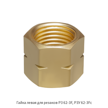
Гайка левая для резаков Р3 62-3F, Р3У 62-3Fс