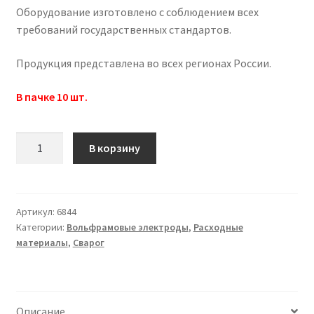
Оборудование изготовлено с соблюдением всех
требований государственных стандартов.
Продукция представлена во всех регионах России.
В пачке 10 шт.
Количество
В корзину
товара
Вольфрамовый
электрод
ELKRAFT
Артикул:
6844
Категории:
Вольфрамовые электроды
,
Расходные
WY20
материалы
,
Сварог
D
4,0
X
175
Описание