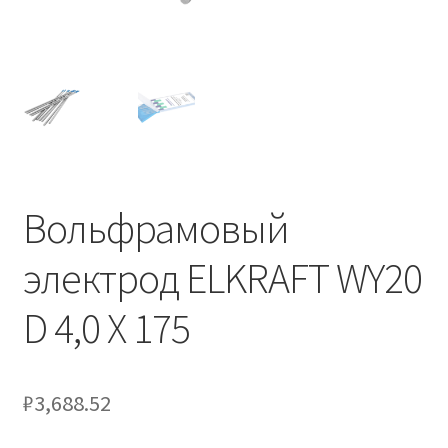
Вольфрамовый
электрод ELKRAFT WY20
D 4,0 X 175
₽
3,688.52