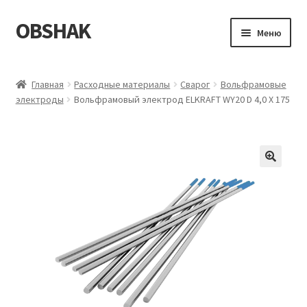
OBSHAK
Перейти
Перейти
Меню
к
к
навигации
содержимому
Главная
Главная
Расходные материалы
Сварог
Вольфрамовые
электроды
Вольфрамовый электрод ELKRAFT WY20 D 4,0 X 175
Категории
Корзина
Магазин
Мой аккаунт
Оформление заказа
Пример страницы