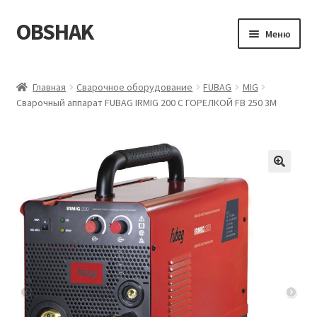
OBSHAK
Перейти
Перейти
Меню
к
к
навигации
содержимому
Главная
Главная
Сварочное оборудование
FUBAG
MIG
Сварочный аппарат FUBAG IRMIG 200 С ГОРЕЛКОЙ FB 250 3М
Категории
Корзина
Магазин
Мой аккаунт
Оформление заказа
Пример страницы