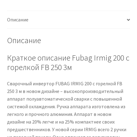
С
ГОРЕЛКОЙ
Описание
FB
250
3М
Описание
Краткое описание Fubag Irmig 200 с
горелкой FB 250 3м
Сварочный инвертор FUBAG IRMIG 200 с горелкой FB
250 3 м в новом дизайне – высокопроизводительный
аппарат полуавтоматической сварки с повышенной
системой охлаждения. Ручка аппарата изготовлена из
легкого и прочного алюминия. Аппарат в новом
дизайне на 20% легче и на 25% компактнее своих
предшественников. У новой серии IRMIG всего 2 ручки