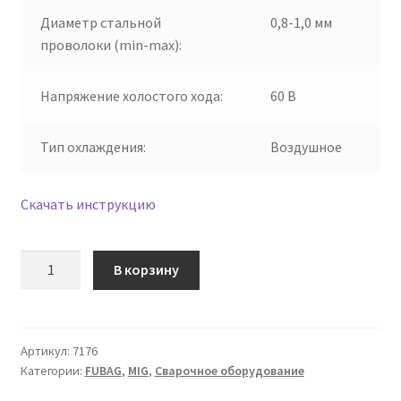
Диаметр стальной
0,8-1,0 мм
проволоки (min-max):
Напряжение холостого хода:
60 В
Тип охлаждения:
Воздушное
Скачать инструкцию
Количество
В корзину
товара
Сварочный
аппарат
FUBAG
Артикул:
7176
Категории:
FUBAG
,
MIG
,
Сварочное оборудование
IRMIG
200