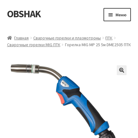
OBSHAK
Перейти
Перейти
Меню
к
к
навигации
содержимому
Главная
Главная
Сварочные горелки и плазмотроны
ПТК
Сварочные горелки MIG ПТК
Горелка MIG MP 25 5м DME2505 ПТК
Категории
Корзина
Магазин
Мой аккаунт
Оформление заказа
Пример страницы