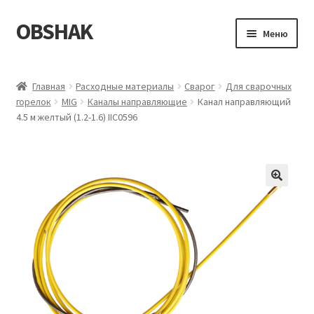
OBSHAK
Перейти
Перейти
Меню
к
к
навигации
содержимому
Главная
Главная
Расходные материалы
Сварог
Для сварочных
горелок
MIG
Каналы направляющие
Канал направляющий
Категории
4.5 м желтый (1.2-1.6) IIC0596
Корзина
Магазин
Мой аккаунт
Оформление заказа
Пример страницы