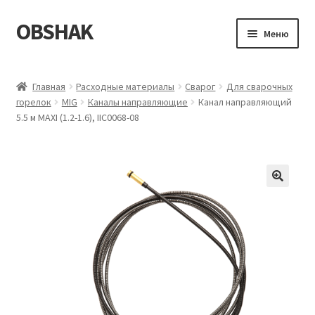
OBSHAK
Перейти
Перейти
Меню
к
к
навигации
содержимому
Главная
Главная
Расходные материалы
Сварог
Для сварочных
горелок
MIG
Каналы направляющие
Канал направляющий
Категории
5.5 м MAXI (1.2-1.6), IIC0068-08
Корзина
Магазин
Мой аккаунт
Оформление заказа
Пример страницы