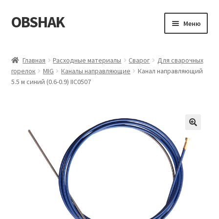
OBSHAK
Перейти
Перейти
Меню
к
к
навигации
содержимому
Главная
Главная
Расходные материалы
Сварог
Для сварочных
горелок
MIG
Каналы направляющие
Канал направляющий
Категории
5.5 м синий (0.6-0.9) IIC0507
Корзина
Магазин
Мой аккаунт
Оформление заказа
Пример страницы