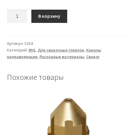
Количество
В корзину
товара
Канал
направляющий
5.5
Артикул:
5254
Категорий:
MIG
,
Для сварочных горелок
,
Каналы
м
направляющие
,
Расходные материалы
,
Сварог
синий
(0.6-
0.9)
Похожие товары
IIC0507