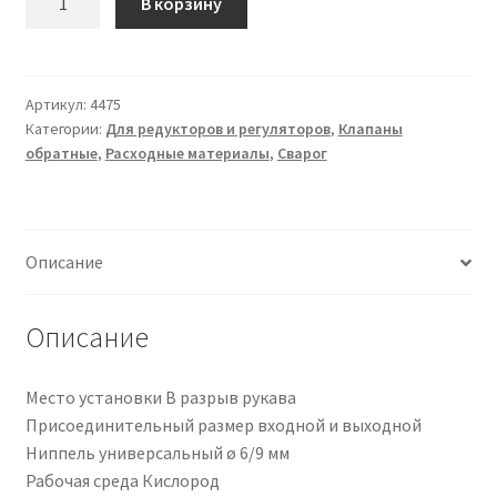
В корзину
товара
Клапан
обратный
КО-
Артикул:
4475
Категории:
Для редукторов и регуляторов
,
Клапаны
К-6/9/6/9
обратные
,
Расходные материалы
,
Сварог
Описание
Описание
Место установки В разрыв рукава
Присоединительный размер входной и выходной
Ниппель универсальный ø 6/9 мм
Рабочая среда Кислород