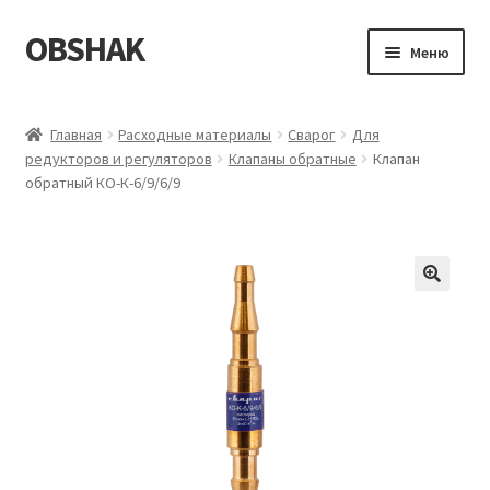
OBSHAK
Перейти
Перейти
Меню
к
к
навигации
содержимому
Главная
Главная
Расходные материалы
Сварог
Для
редукторов и регуляторов
Клапаны обратные
Клапан
Категории
обратный КО-К-6/9/6/9
Корзина
Магазин
Мой аккаунт
Оформление заказа
Пример страницы