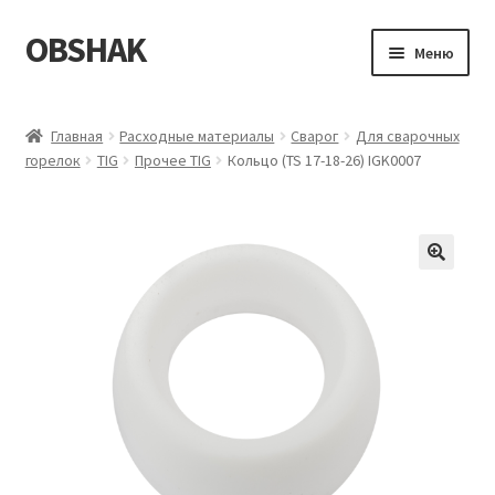
OBSHAK
Перейти
Перейти
Меню
к
к
навигации
содержимому
Главная
Главная
Расходные материалы
Сварог
Для сварочных
горелок
TIG
Прочее TIG
Кольцо (TS 17-18-26) IGK0007
Категории
Корзина
Магазин
Мой аккаунт
Оформление заказа
Пример страницы