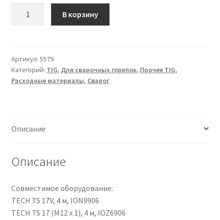
Количество
В корзину
товара
Кольцо
(TS
17-
Артикул:
5579
Категорий:
TIG
,
Для сварочных горелок
,
Прочее TIG
,
18-
Расходные материалы
,
Сварог
26)
IGK0007
Описание
Описание
Совместимое оборудование:
TECH TS 17V, 4 м, ION9906
TECH TS 17 (M12 x 1), 4 м, IOZ6906