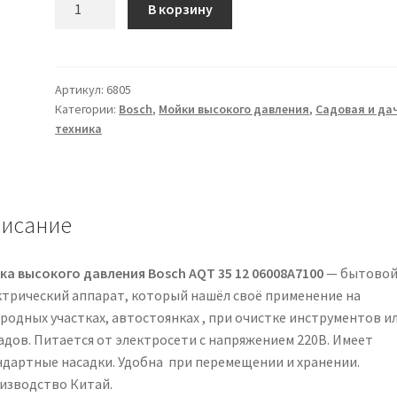
В корзину
товара
Мойка
высокого
давления
Артикул:
6805
Категории:
Bosch
,
Мойки высокого давления
,
Садовая и да
Bosch
техника
AQT
35
12
06008A7100
исание
ка высокого давления Bosch AQT 35 12 06008A7100
— бытово
ктрический аппарат, который нашёл своё применение на
ородных участках, автостоянках , при очистке инструментов и
адов. Питается от электросети с напряжением 220В. Имеет
ндартные насадки. Удобна при перемещении и хранении.
изводство Китай.