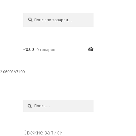
Искать:
Поиск
₽
0.00
0 товаров
2 06008A7100
Найти:
5
Свежие записи