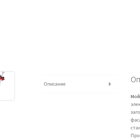
Оп
Описание
Мой
эле
заг
фас
ста
Про