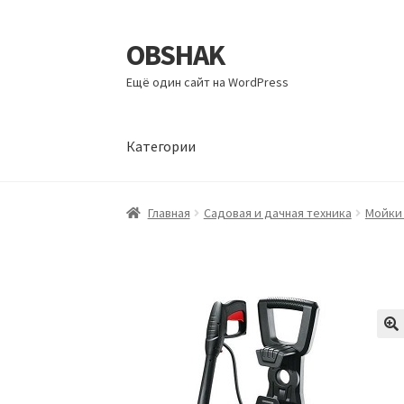
OBSHAK
Перейти
Перейти
к
к
Ещё один сайт на WordPress
навигации
содержимому
Категории
Главная
Категории
Корзина
Магазин
Мой а
Главная
Садовая и дачная техника
Мойки 