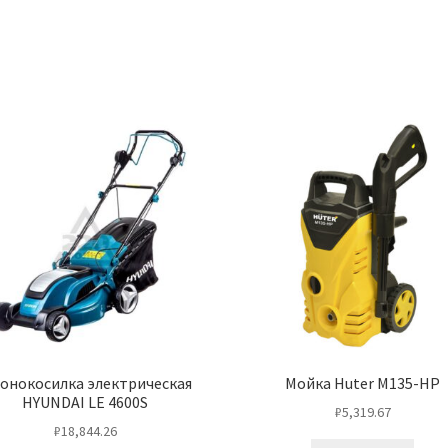
зонокосилка электрическая
Мойка Huter M135-HP
HYUNDAI LE 4600S
₽
5,319.67
₽
18,844.26