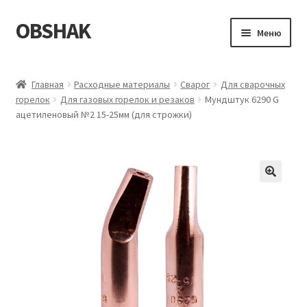
OBSHAK
Перейти
Перейти
Меню
к
к
навигации
содержимому
Главная
Главная
Расходные материалы
Сварог
Для сварочных
горелок
Для газовых горелок и резаков
Мундштук 6290 G
Категории
ацетиленовый №2 15-25мм (для строжки)
Корзина
Магазин
Мой аккаунт
Оформление заказа
Пример страницы