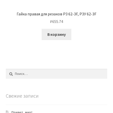
Гайка правая для резаков Р3 62-3F, Р3У 62-3F
₽
655.74
В корзину
Найти:
Свежие записи
Привет, мир!