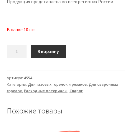
Продукция представлена во всех регионах России.
В пачке 10 шт.
Количество
В корзину
товара
Мундштук
6290
G
Артикул:
4554
Категории:
Для газовых горелок и резаков
,
Для сварочных
ацетиленовый
горелок
,
Расходные материалы
,
Сварог
№2
15-
25мм
Похожие товары
(для
строжки)