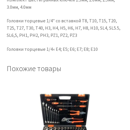
3.0мм, 4.0мм
Головки торцевые 1/4″ со вставкой Т8, T10, Т15, Т20,
Т25, Т27, Т30, Т40, H3, H4, H5, H6, H7, H8, H10, SL4, SL5.5,
SL6,5, PH1, PH2, PH3, PZ1, PZ2, PZ3
Головки торцевые 1/4« E4; E5; E6; E7; E8; E10
Похожие товары