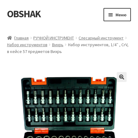
OBSHAK
Перейти
Перейти
Меню
к
к
навигации
содержимому
Главная
Главная
РУЧНОЙ ИНСТРУМЕНТ
Слесарный инструмент
Набор инструментов
Вихрь
Набор инструментов, 1/4″ , CrV,
Категории
в кейсе 57 предметов Вихрь
Корзина
Магазин
Мой аккаунт
Оформление заказа
Пример страницы