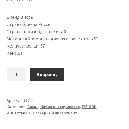
Бренд Вихрь
Страна бренда Россия
Страна производства Китай
Материал Хромованадиевая сталь / сталь S2
Количество, шт 57
Кейс Да
Количество
В корзину
товара
Набор
инструментов,
1/4"
Артикул:
28644
Категории:
Вихрь
,
Набор инструментов
,
РУЧНОЙ
,
ИНСТРУМЕНТ
,
Слесарный инструмент
CrV,
в
кейсе