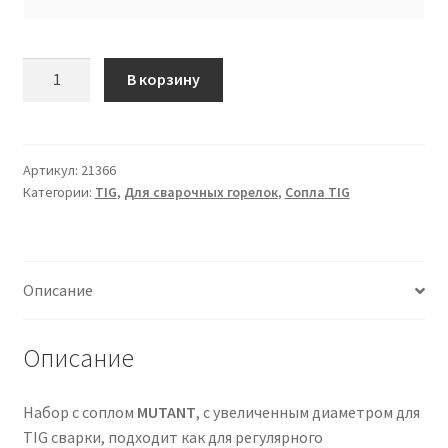
Количество
В корзину
товара
НАБОР
MUTANT
14
Артикул:
21366
Категории:
TIG
,
Для сварочных горелок
,
Сопла TIG
(Ø22.8)
IGS0731-
SVA02
Описание
Описание
Набор с соплом
MUTANT
, с увеличенным диаметром для
TIG сварки, подходит как для регулярного