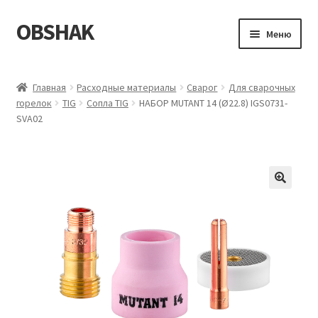
OBSHAK
Перейти
Перейти
Меню
к
к
навигации
содержимому
Главная
Главная
Расходные материалы
Сварог
Для сварочных
горелок
TIG
Сопла TIG
НАБОР MUTANT 14 (Ø22.8) IGS0731-
Категории
SVA02
Корзина
Магазин
Мой аккаунт
Оформление заказа
Пример страницы