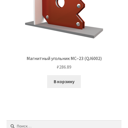
Магнитный угольник МС–23 (QJ6002)
₽
286.89
В корзину
Найти: