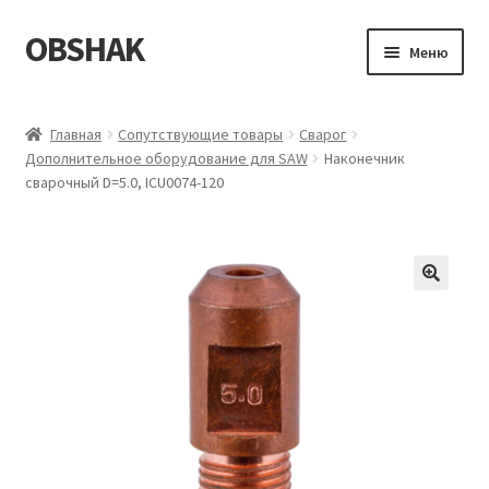
OBSHAK
Перейти
Перейти
Меню
к
к
навигации
содержимому
Главная
Главная
Сопутствующие товары
Сварог
Дополнительное оборудование для SAW
Наконечник
Категории
сварочный D=5.0, ICU0074-120
Корзина
Магазин
Мой аккаунт
Оформление заказа
Пример страницы