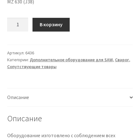
MZ 630 (J38)
Количество
В корзину
товара
Наконечник
сварочный
D=5.0,
Артикул:
6436
Категории:
Дополнительное оборудование для SAW
,
Сварог
,
ICU0074-
Сопутствующие товары
120
Описание
Описание
Оборудование изготовлено с соблюдением всех