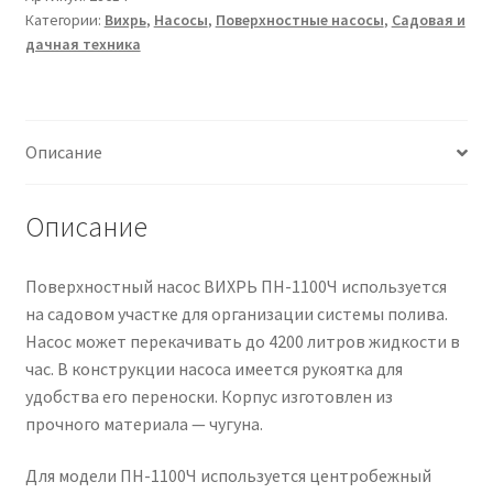
Категории:
Вихрь
,
Насосы
,
Поверхностные насосы
,
Садовая и
Вихрь
дачная техника
Описание
Описание
Поверхностный насос ВИХРЬ ПН-1100Ч используется
на садовом участке для организации системы полива.
Насос может перекачивать до 4200 литров жидкости в
час. В конструкции насоса имеется рукоятка для
удобства его переноски. Корпус изготовлен из
прочного материала — чугуна.
Для модели ПН-1100Ч используется центробежный