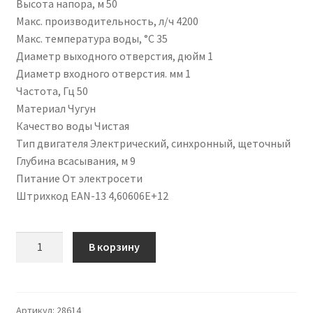
Высота напора, м 50
Макс. производительность, л/ч 4200
Макс. температура воды, °C 35
Диаметр выходного отверстия, дюйм 1
Диаметр входного отверстия. мм 1
Частота, Гц 50
Материал Чугун
Качество воды Чистая
Тип двигателя Электрический, синхронный, щеточный
Глубина всасывания, м 9
Питание От электросети
Штрихкод EAN-13 4,60606E+12
Количество
В корзину
товара
Поверхностный
насос
ПН-1100Ч
Артикул:
28614