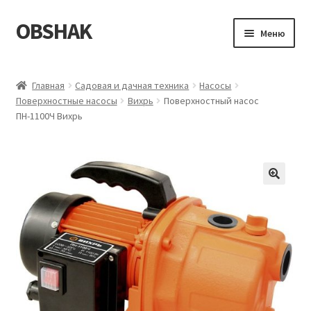
OBSHAK
Перейти
Перейти
Меню
к
к
навигации
содержимому
Главная
Главная
Садовая и дачная техника
Насосы
Поверхностные насосы
Вихрь
Поверхностный насос
Категории
ПН-1100Ч Вихрь
Корзина
Магазин
Мой аккаунт
Оформление заказа
Пример страницы