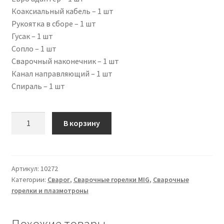
Коаксиальный кабель – 1 шт
Рукоятка в сборе – 1 шт
Гусак – 1 шт
Сопло – 1 шт
Сварочный наконечник – 1 шт
Канал направляющий – 1 шт
Спираль – 1 шт
Количество
В корзину
товара
Сварочная
горелка
PRO
Артикул:
10272
Категории:
Сварог
,
Сварочные горелки MIG
,
Сварочные
MS
горелки и плазмотроны
15,
4
м,