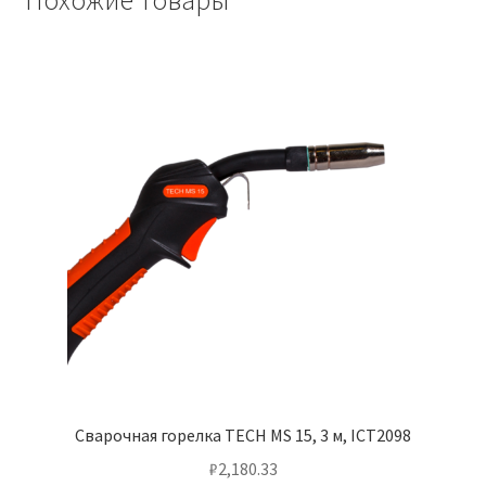
Похожие товары
ICT2099-
sv001
Сварочная горелка TECH MS 15, 3 м, ICT2098
₽
2,180.33