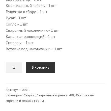
Коаксиальный кабель – 1 шт
Рукоятка в сборе – 1 шт
Гусак – 1 шт
Сопло – 1 шт
Сварочный наконечник – 1 шт
Канал направляющий – 1 шт
Спираль — 1 шт
Вставка под наконечник — 1 шт
Количество
В корзину
товара
Сварочная
горелка
PRO
Артикул:
10291
Категории:
Сварог
,
Сварочные горелки MIG
,
Сварочные
MS
горелки и плазмотроны
25,
4