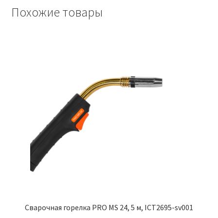
м,
Похожие товары
ICT2799-
sv001
Сварочная горелка PRO MS 24, 5 м, ICT2695-sv001