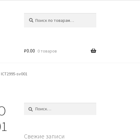
Искать:
Поиск
₽
0.00
0 товаров
 ICT2995-sv001
O
Найти:
01
Свежие записи