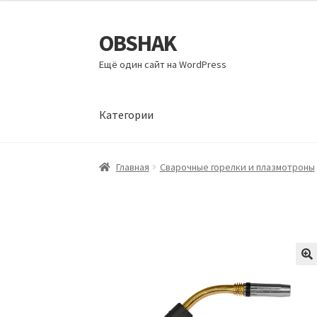
OBSHAK
Перейти
Перейти
к
к
Ещё один сайт на WordPress
навигации
содержимому
Категории
Главная
Категории
Корзина
Магазин
Мой а
Главная
Сварочные горелки и плазмотроны