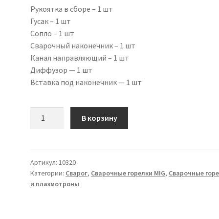
Рукоятка в сборе – 1 шт
Гусак – 1 шт
Сопло – 1 шт
Сварочный наконечник – 1 шт
Канал направляющий – 1 шт
Диффузор — 1 шт
Вставка под наконечник — 1 шт
Количество
В корзину
товара
Сварочная
горелка
PRO
Артикул:
10320
Категории:
Сварог
,
Сварочные горелки MIG
,
Сварочные гор
MS
и плазмотроны
36,
5
M,