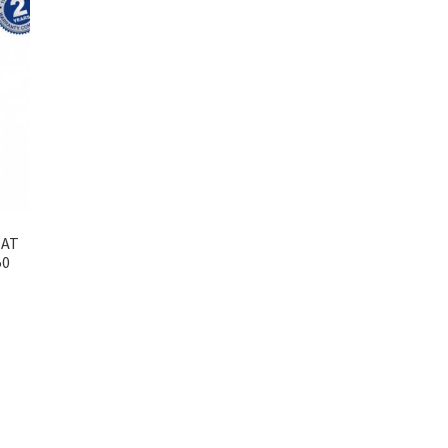
АТ
50