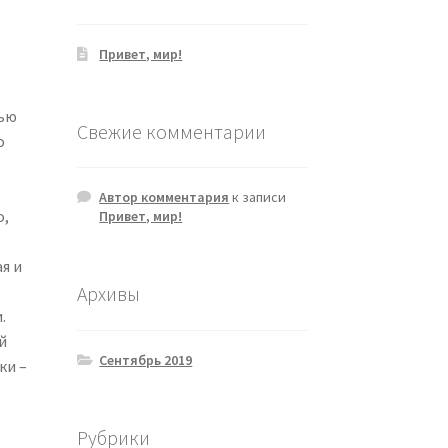
Привет, мир!
тью
Свежие комментарии
о
Автор комментария
к записи
о,
Привет, мир!
я и
Архивы
.
й
Сентябрь 2019
ки –
Рубрики