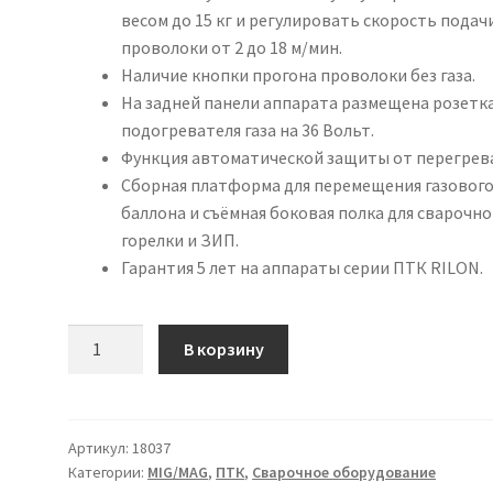
весом до 15 кг и регулировать скорость подач
проволоки от 2 до 18 м/мин.
Наличие кнопки прогона проволоки без газа.
На задней панели аппарата размещена розетка
подогревателя газа на 36 Вольт.
Функция автоматической защиты от перегрев
Сборная платформа для перемещения газовог
баллона и съёмная боковая полка для сварочн
горелки и ЗИП.
Гарантия 5 лет на аппараты серии ПТК RILON.
Количество
В корзину
товара
ПТК
RILON
MIG
Артикул:
18037
Категории:
MIG/MAG
,
ПТК
,
Сварочное оборудование
300