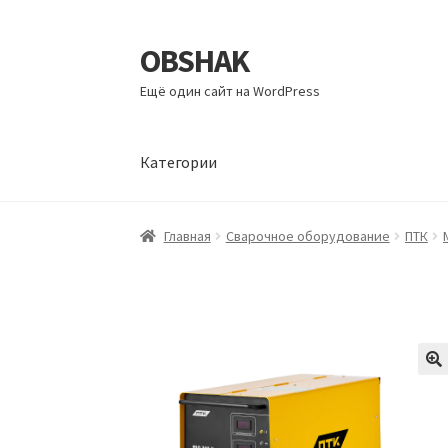
OBSHAK
Перейти
Перейти
к
к
Ещё один сайт на WordPress
навигации
содержимому
Категории
Главная
Категории
Корзина
Магазин
Мой а
Главная
Сварочное оборудование
ПТК