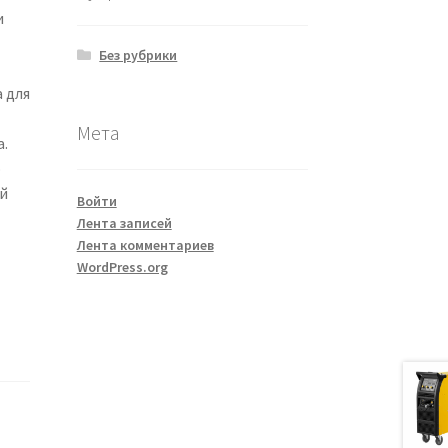
и
Без рубрики
 для
Мета
а.
о
ой
Войти
Лента записей
Лента комментариев
WordPress.org