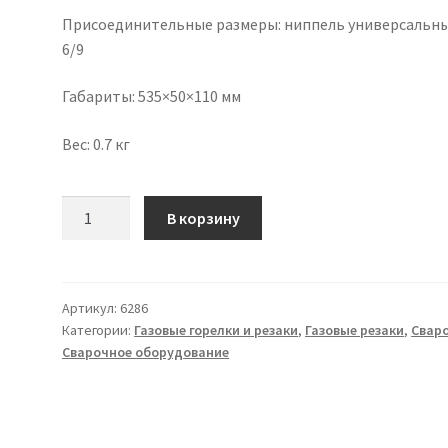
Присоединительные размеры: ниппель универсальны
6/9
Габариты: 535×50×110 мм
Вес: 0.7 кг
Количество
В корзину
товара
Газовый
резак
Р3П-32
Артикул:
6286
Категории:
Газовые горелки и резаки
,
Газовые резаки
,
Свар
Сварочное оборудование