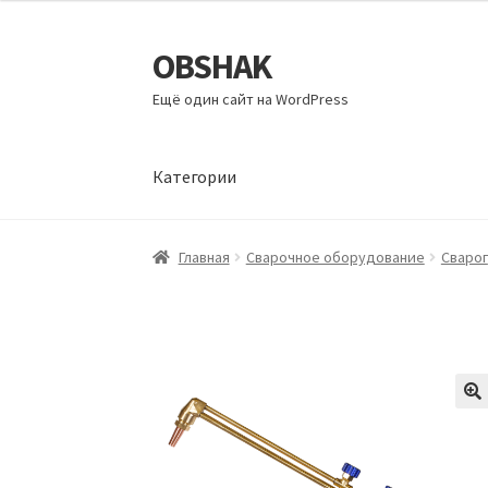
OBSHAK
Перейти
Перейти
к
к
Ещё один сайт на WordPress
навигации
содержимому
Категории
Главная
Категории
Корзина
Магазин
Мой а
Главная
Сварочное оборудование
Сварог