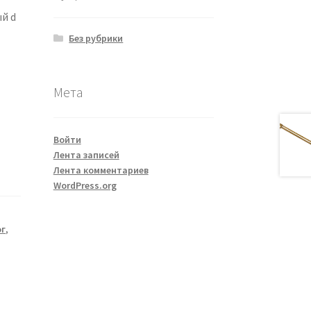
й d
Без рубрики
Мета
Войти
Лента записей
Лента комментариев
WordPress.org
ог
,