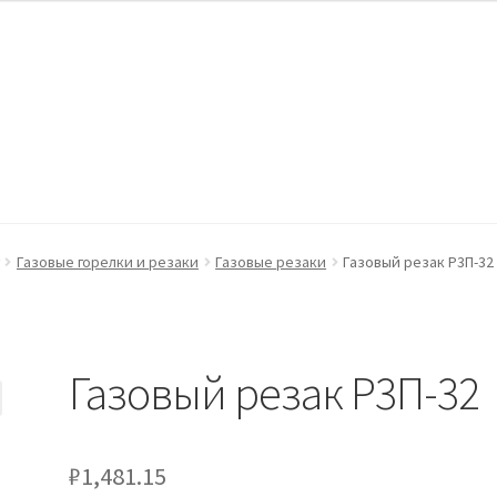
ккаунт
Оформление заказа
Пример страницы
Газовые горелки и резаки
Газовые резаки
Газовый резак Р3П-32
Газовый резак Р3П-32
₽
1,481.15