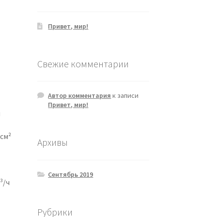
Привет, мир!
Свежие комментарии
Автор комментария
к записи
Привет, мир!
м
/см²
Архивы
²
Сентябрь 2019
³/ч
Рубрики