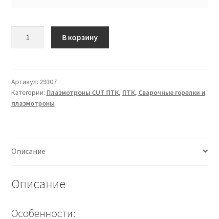
Количество
В корзину
товара
Резак
плазменный
CP
Артикул:
29307
Категории:
Плазмотроны CUT ПТК
,
ПТК
,
Сварочные горелки и
141
плазмотроны
Евро
адаптер
6м
PLA1416
Описание
ПТК
Описание
Особенности: