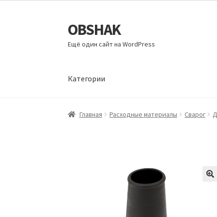
OBSHAK
Перейти
Перейти
к
к
Ещё один сайт на WordPress
навигации
содержимому
Категории
Главная
Категории
Корзина
Магазин
Мой а
Главная
Расходные материалы
Сварог
Д