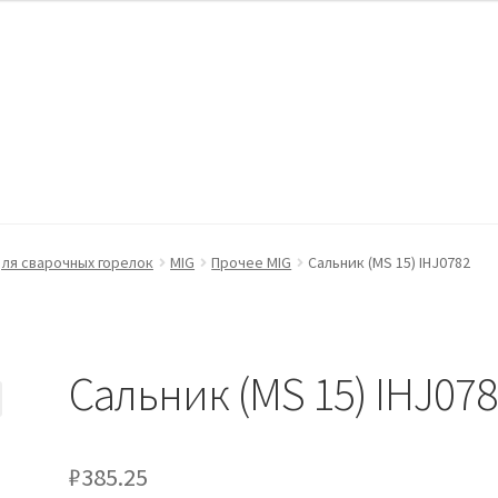
ккаунт
Оформление заказа
Пример страницы
ля сварочных горелок
MIG
Прочее MIG
Сальник (MS 15) IHJ0782
Сальник (MS 15) IHJ07
₽
385.25