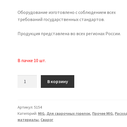
Оборудование изготовлено с соблюдением всех
требований государственных стандартов.
Продукция представлена во всех регионах России.
В пачке 10 шт.
Количество
В корзину
товара
Сальник
(MS
15)
Артикул:
5154
Категорий:
MIG
,
Для сварочных горелок
,
Прочее MIG
,
Расхо
IHJ0782
материалы
,
Сварог