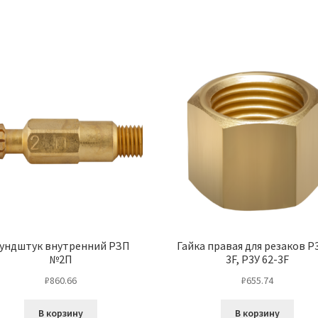
ундштук внутренний РЗП
Гайка правая для резаков Р3
№2П
3F, Р3У 62-3F
₽
860.66
₽
655.74
В корзину
В корзину