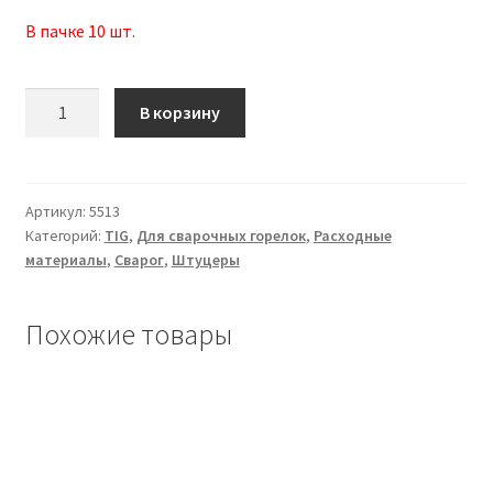
В пачке 10 шт.
Количество
В корзину
товара
Штуцер
3/8G
(D9)
Артикул:
5513
Категорий:
TIG
,
Для сварочных горелок
,
Расходные
ITY8065
материалы
,
Сварог
,
Штуцеры
Похожие товары