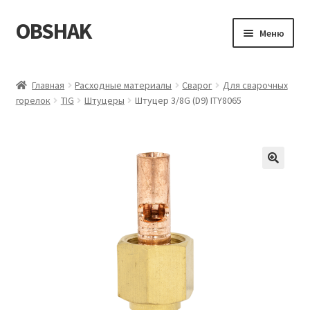
OBSHAK
Перейти
Перейти
Меню
к
к
навигации
содержимому
Главная
Главная
Расходные материалы
Сварог
Для сварочных
горелок
TIG
Штуцеры
Штуцер 3/8G (D9) ITY8065
Категории
Корзина
Магазин
Мой аккаунт
Оформление заказа
Пример страницы