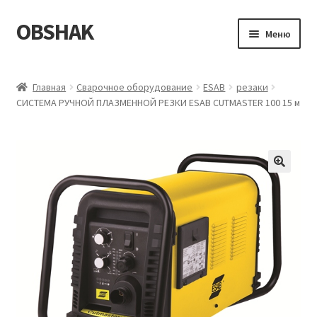
OBSHAK
Перейти
Перейти
Меню
к
к
навигации
содержимому
Главная
Главная
Сварочное оборудование
ESAB
резаки
СИСТЕМА РУЧНОЙ ПЛАЗМЕННОЙ РЕЗКИ ESAB CUTMASTER 100 15 м
Категории
Корзина
Магазин
Мой аккаунт
Оформление заказа
Пример страницы