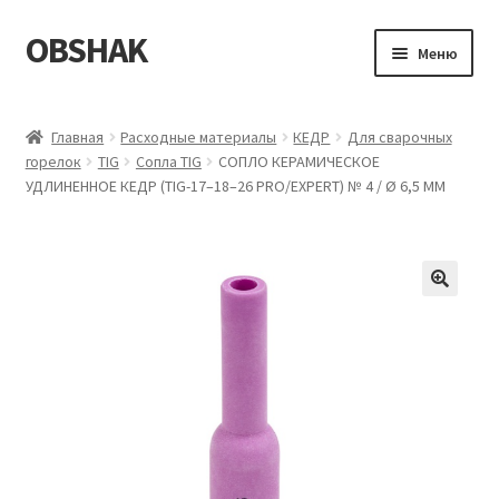
OBSHAK
Перейти
Перейти
Меню
к
к
навигации
содержимому
Главная
Главная
Расходные материалы
КЕДР
Для сварочных
горелок
TIG
Сопла TIG
СОПЛО КЕРАМИЧЕСКОЕ
Категории
УДЛИНЕННОЕ КЕДР (TIG-17–18–26 PRO/EXPERT) № 4 / Ø 6,5 ММ
Корзина
Магазин
Мой аккаунт
Оформление заказа
Пример страницы