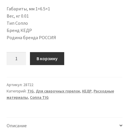
Габариты, мм 1×6.5×1
Вес, кг 0.01
Тип Сопло
Бренд КЕДР
Родина бренда РОССИЯ
Количество
В корзину
товара
СОПЛО
КЕРАМИЧЕСКОЕ
УДЛИНЕННОЕ
Артикул:
28722
Категорий:
TIG
,
Для сварочных горелок
,
КЕДР
,
Расходные
КЕДР
материалы
,
Сопла TIG
(TIG-
17–
18–
26
Описание
PRO/EXPERT)