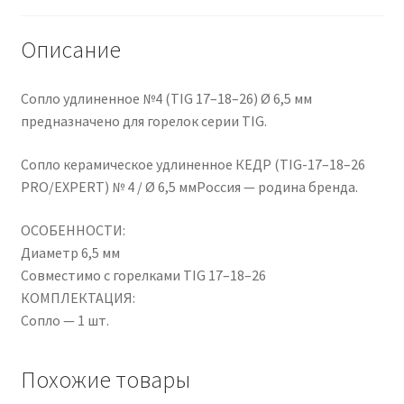
№
4
Описание
/
Ø
Сопло удлиненное №4 (TIG 17–18–26) Ø 6,5 мм
6,5
предназначено для горелок серии TIG.
ММ
Сопло керамическое удлиненное КЕДР (TIG-17–18–26
PRO/EXPERT) № 4 / Ø 6,5 ммРоссия — родина бренда.
ОСОБЕННОСТИ:
Диаметр 6,5 мм
Совместимо с горелками TIG 17–18–26
КОМПЛЕКТАЦИЯ:
Сопло — 1 шт.
Похожие товары