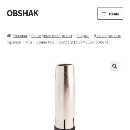
OBSHAK
Перейти
Перейти
Меню
к
к
навигации
содержимому
Главная
Главная
Расходные материалы
Сварог
Для сварочных
горелок
MIG
Сопла MIG
Сопло Ø19.0 (MS 36) ICS0073
Категории
Корзина
Магазин
Мой аккаунт
Оформление заказа
Пример страницы