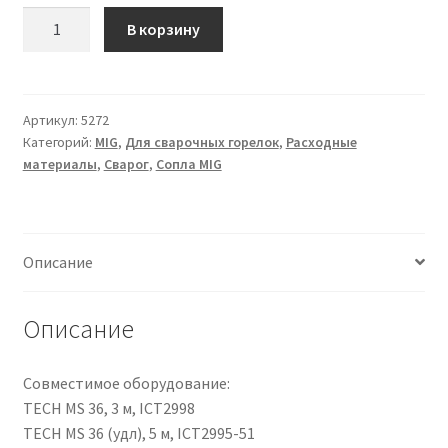
Количество
В корзину
товара
Сопло
Ø19.0
(MS
Артикул:
5272
Категорий:
MIG
,
Для сварочных горелок
,
Расходные
36)
материалы
,
Сварог
,
Сопла MIG
ICS0073
Описание
Описание
Совместимое оборудование:
TECH MS 36, 3 м, ICT2998
TECH MS 36 (удл), 5 м, ICT2995-51