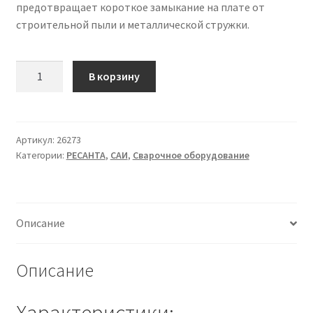
предотвращает короткое замыкание на плате от
строительной пыли и металлической стружки.
Количество
В корзину
товара
Сварочный
аппарат
инверторный
Артикул:
26273
Категории:
РЕСАНТА
,
САИ
,
Сварочное оборудование
САИ
250
в
кейсе
Описание
Ресанта
Описание
Характеристики: