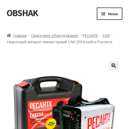
OBSHAK
Перейти
Перейти
Меню
к
к
навигации
содержимому
Главная
Главная
Сварочное оборудование
РЕСАНТА
САИ
Сварочный аппарат инверторный САИ 250 в кейсе Ресанта
Категории
Корзина
Магазин
Мой аккаунт
Оформление заказа
Пример страницы