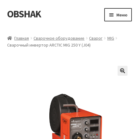
OBSHAK
Перейти
Перейти
Меню
к
к
навигации
содержимому
Главная
Главная
Сварочное оборудование
Сварог
MIG
Сварочный инвертор ARCTIC MIG 250 Y (J04)
Категории
Корзина
Магазин
Мой аккаунт
Оформление заказа
Пример страницы