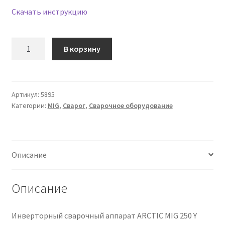
Скачать инструкцию
Количество
В корзину
товара
Сварочный
инвертор
ARCTIC
Артикул:
5895
Категории:
MIG
,
Сварог
,
Сварочное оборудование
MIG
250
Y
(J04)
Описание
Описание
Инверторный сварочный аппарат ARCTIC MIG 250 Y