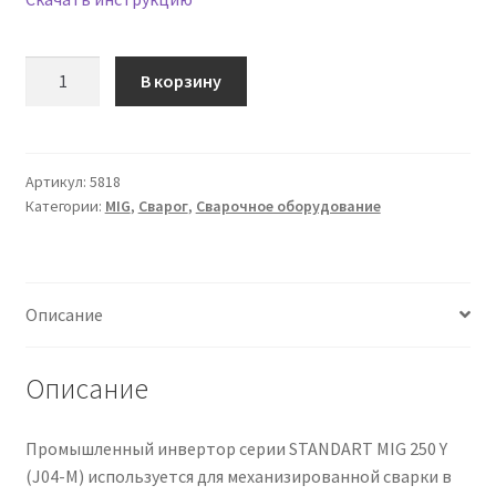
Количество
В корзину
товара
Сварочный
инвертор
MIG
Артикул:
5818
Категории:
MIG
,
Сварог
,
Сварочное оборудование
250
Y
(J04-
M)
Описание
Описание
Промышленный инвертор серии STANDART MIG 250 Y
(J04-M) используется для механизированной сварки в