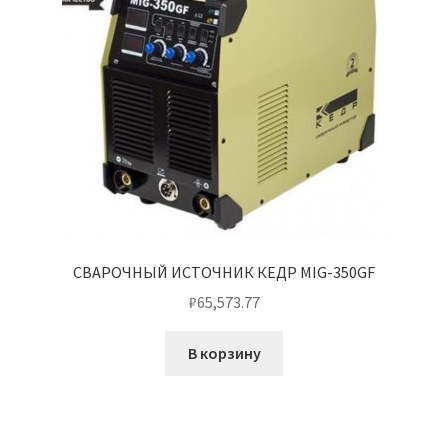
СВАРОЧНЫЙ ИСТОЧНИК КЕДР MIG-350GF
₽
65,573.77
В корзину