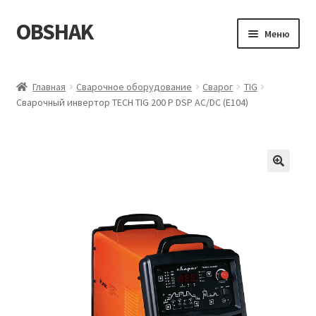
OBSHAK
Перейти
Перейти
Меню
к
к
навигации
содержимому
Главная
Главная
Сварочное оборудование
Сварог
TIG
Сварочный инвертор TECH TIG 200 P DSP AC/DC (E104)
Категории
Корзина
Магазин
Мой аккаунт
Оформление заказа
Пример страницы