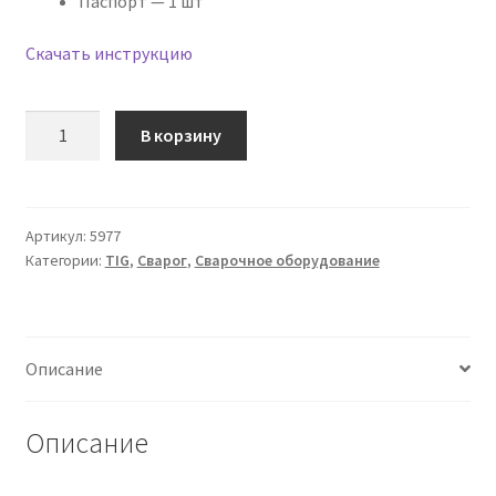
Паспорт — 1 шт
Скачать инструкцию
Количество
В корзину
товара
Сварочный
инвертор
TECH
Артикул:
5977
Категории:
TIG
,
Сварог
,
Сварочное оборудование
TIG
200
P
DSP
Описание
AC/DC
(E104)
Описание