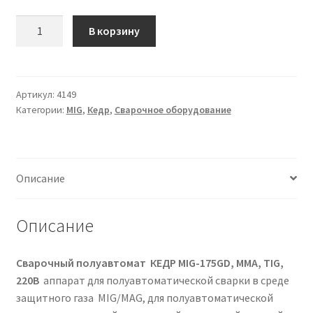
Количество
В корзину
товара
СВАРОЧНЫЙ
ПОЛУАВТОМАТ
КЕДР
Артикул:
4149
Категории:
MIG
,
Кедр
,
Сварочное оборудование
MIG-
175GD
Описание
Описание
Сварочный полуавтомат КЕДР MIG-175GD, ММА, TIG,
220В
аппарат для полуавтоматической сварки в среде
защитного газа MIG/MAG, для полуавтоматической