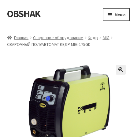
OBSHAK
Перейти
Перейти
Меню
к
к
навигации
содержимому
Главная
Главная
Сварочное оборудование
Кедр
MIG
СВАРОЧНЫЙ ПОЛУАВТОМАТ КЕДР MIG-175GD
Категории
Корзина
Магазин
Мой аккаунт
Оформление заказа
Пример страницы