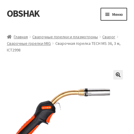
OBSHAK
Перейти
Перейти
Меню
к
к
навигации
содержимому
Главная
Главная
Сварочные горелки и плазмотроны
Сварог
Сварочные горелки MIG
Сварочная горелка TECH MS 36, 3 м,
Категории
ICT2998
Корзина
Магазин
Мой аккаунт
Оформление заказа
Пример страницы