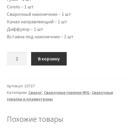
Сопло – 1 шт
Сварочный наконечник – 1 шт
Канал направляющий – 1 шт
Диффузор – 1 шт
Вставка под наконечник – 1 шт
Количество
В корзину
товара
Сварочная
горелка
TECH
Артикул:
10727
Категории:
Сварог
,
Сварочные горелки MIG
,
Сварочные
MS
горелки и плазмотроны
36,
3
м,
Похожие товары
ICT2998