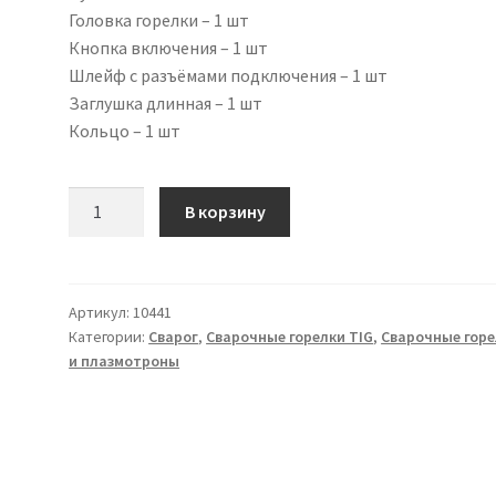
Головка горелки – 1 шт
Кнопка включения – 1 шт
Шлейф с разъёмами подключения – 1 шт
Заглушка длинная – 1 шт
Кольцо – 1 шт
Количество
В корзину
товара
Сварочная
горелка
TECH
Артикул:
10441
Категории:
Сварог
,
Сварочные горелки TIG
,
Сварочные горе
TS
и плазмотроны
17
(M12
x
1),
4