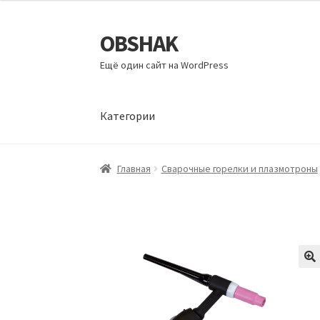
OBSHAK
Перейти
Перейти
к
к
Ещё один сайт на WordPress
навигации
содержимому
Категории
Главная
Категории
Корзина
Магазин
Мой а
Главная
Сварочные горелки и плазмотроны