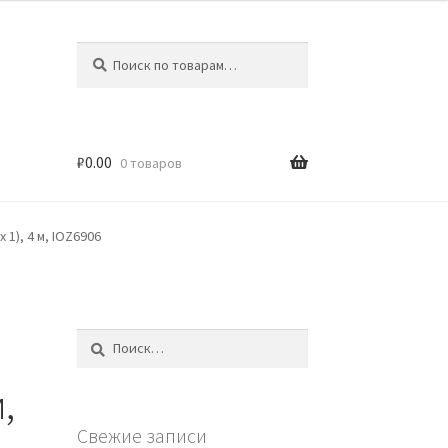
Искать:
Поиск
₽
0.00
0 товаров
 1), 4 м, IOZ6906
Найти:
,
Свежие записи