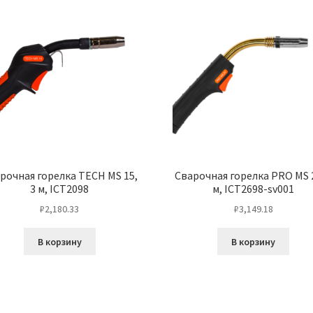
м,
IOZ6906
рочная горелка TECH MS 15,
Сварочная горелка PRO MS 2
3 м, ICT2098
м, ICT2698-sv001
₽
2,180.33
₽
3,149.18
В корзину
В корзину