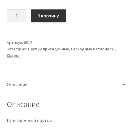
Количество
В корзину
товара
Пруток
присадочный
TIG
Артикул:
6912
Категории:
Прутки присадочные
,
Расходные материалы
,
ER5356
Сварог
(
СВ-
АМГ5)
Д
Описание
=
2,0
ММ
Описание
Присадочный пруток