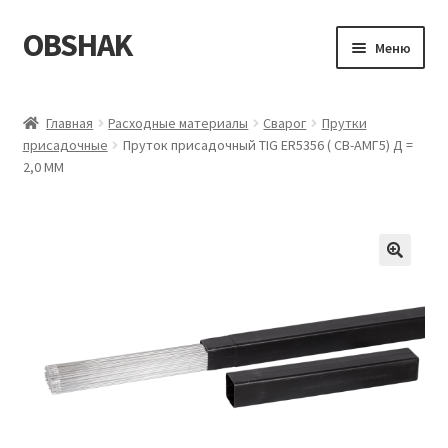
OBSHAK
Перейти
Перейти
Меню
к
к
навигации
содержимому
Главная
Главная
Расходные материалы
Сварог
Прутки
присадочные
Пруток присадочный TIG ER5356 ( СВ-АМГ5) Д =
Категории
2,0 ММ
Корзина
Магазин
Мой аккаунт
Оформление заказа
Пример страницы