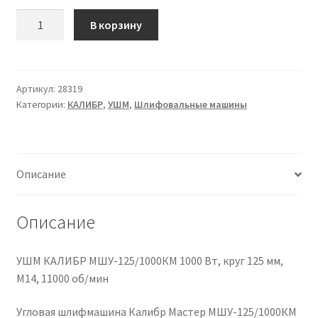
Количество
В корзину
товара
УШМ
(болгарка)
КАЛИБР
Артикул:
28319
Категории:
КАЛИБР
,
УШМ
,
Шлифовальные машины
МШУ-125/1000КМ
Описание
Описание
УШМ КАЛИБР МШУ-125/1000КМ 1000 Вт, круг 125 мм,
М14, 11000 об/мин
Угловая шлифмашина Калибр Мастер МШУ-125/1000КМ