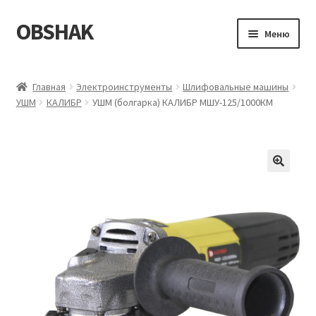
OBSHAK
Перейти
Перейти
Меню
к
к
навигации
содержимому
Главная
Главная
Электроинструменты
Шлифовальные машины
УШМ
КАЛИБР
УШМ (болгарка) КАЛИБР МШУ-125/1000КМ
Категории
Корзина
Магазин
Мой аккаунт
Оформление заказа
Пример страницы