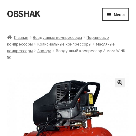
OBSHAK
Перейти
Перейти
Меню
к
к
навигации
содержимому
Главная
Главная
Воздушные компрессоры
Поршневые
компрессоры
Коаксиальные компрессоры
Масляные
Категории
компрессоры
Аврора
Воздушный компрессор Aurora WIND
50
Корзина
Магазин
Мой аккаунт
Оформление заказа
Пример страницы