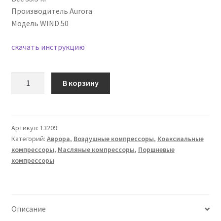
Производитель Aurora
Модель WIND 50
скачать инструкцию
Количество
В корзину
товара
Воздушный
компрессор
Aurora
Артикул:
13209
Категорий:
Аврора
,
Воздушные компрессоры
,
Коаксиальные
WIND
компрессоры
,
Масляные компрессоры
,
Поршневые
50
компрессоры
Описание