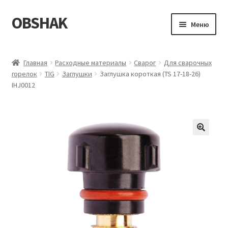
OBSHAK
Перейти
Перейти
Меню
к
к
навигации
содержимому
Главная
Главная
Расходные материалы
Сварог
Для сварочных
горелок
TIG
Заглушки
Заглушка короткая (TS 17-18-26)
Категории
IHJ0012
Корзина
Магазин
Мой аккаунт
Оформление заказа
Пример страницы